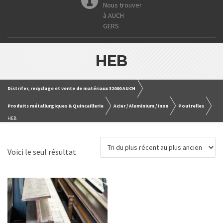
Nous trouver
à AUCH
GERS
HEB
Distrifer, recyclage et vente de matériaux 32000 AUCH
Produits métallurgiques & Quincaillerie
Acier / Aluminium / Inox
Poutrelles
HEB
Voici le seul résultat