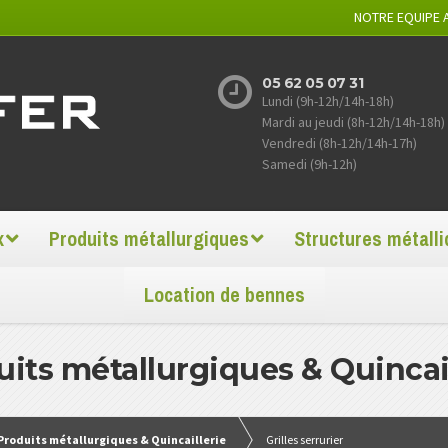
NOTRE EQUIPE 
05 62 05 07 31
Lundi (9h-12h/14h-18h)
Mardi au jeudi (8h-12h/14h-18h)
Vendredi (8h-12h/14h-17h)
Samedi (9h-12h)
x
Produits métallurgiques
Structures métall
Location de bennes
its métallurgiques & Quincai
Produits métallurgiques & Quincaillerie
Grilles serrurier