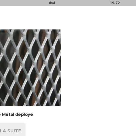
4×4
19.72
 – Métal déployé
 LA SUITE