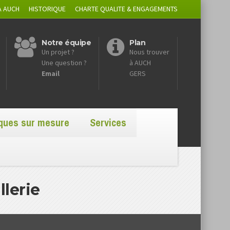
A AUCH
HISTORIQUE
CHARTE QUALITE & ENGAGEMENTS
Notre équipe
Plan
Un projet ?
Nous trouver
Une question ?
à AUCH
Email
GERS
iques sur mesure
Services
llerie