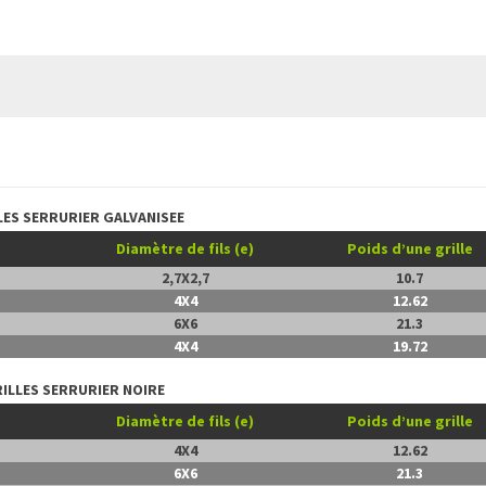
LES SERRURIER GALVANISEE
Diamètre de fils (e)
Poids d’une grille
2,7X2,7
10.7
4X4
12.62
6X6
21.3
4X4
19.72
ILLES SERRURIER NOIRE
Diamètre de fils (e)
Poids d’une grille
4X4
12.62
6X6
21.3