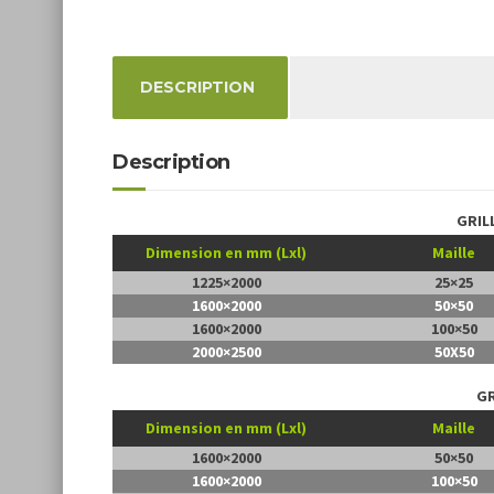
DESCRIPTION
Description
GRIL
Dimension en mm (Lxl)
Maille
1225×2000
25×25
1600×2000
50×50
1600×2000
100×50
2000×2500
50X50
GR
Dimension en mm (Lxl)
Maille
1600×2000
50×50
1600×2000
100×50