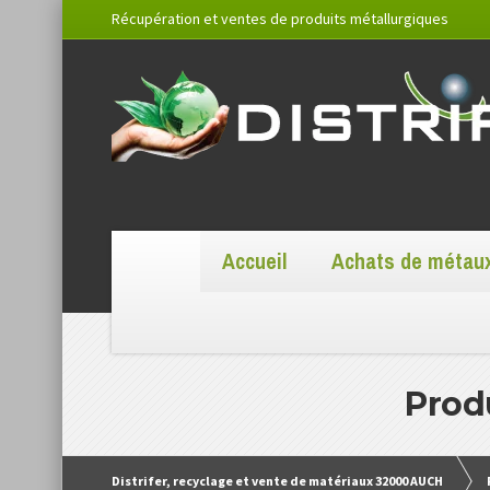
Récupération et ventes de produits métallurgiques
Accueil
Achats de métau
Produ
Distrifer, recyclage et vente de matériaux 32000 AUCH